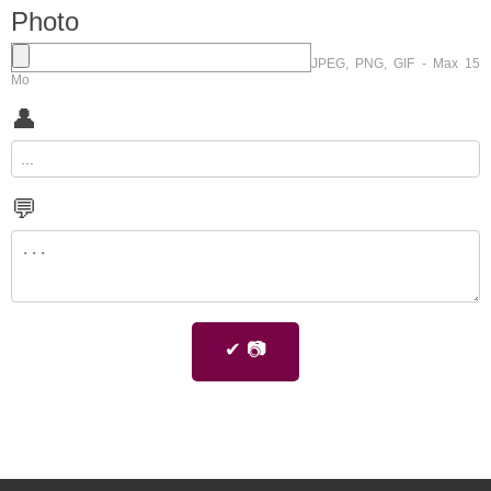
Photo
JPEG, PNG, GIF - Max 15
Mo
👤
💬
✔ 📷