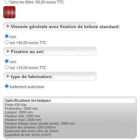
Sans les tôles -59,00 euros TTC
Visserie générale avec fixation de toiture standard:
non
oui +40,00 euros TTC
Fixation au sol:
non
oui +19,00 euros TTC
type de fabrication:
traitement autoclave
Spécifications techniques
Poids:430 Kgs
Profondeur: 3000 mm
Largeur: 3000 mm
Hauteur mini: 2300 mm
Hauteur maxi: 2600 mm
Hauteur faîtage (pour double pente): 2800 mm
Section des poteaux:100x100mm
Epaisseur des murs:clins de 22mm
superficie du toit :4x3m (12m²)