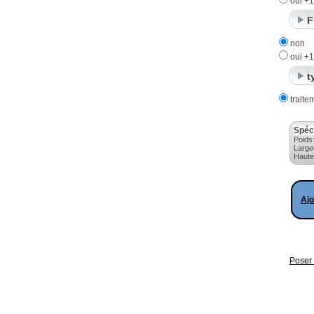
oui +
F
non
oui +
t
traite
Spéc
Poids
Large
Haute
Ajo
Poser 