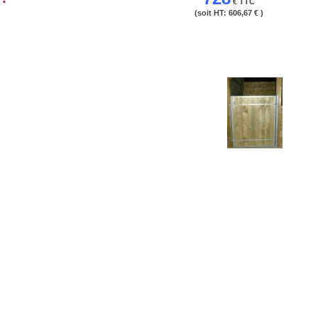
€ TTC
(soit HT:
606,67 €
)