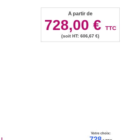
A partir de
728,00 €
TTC
(soit HT: 606,67 €)
Votre choix:
728
!