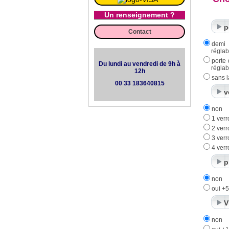
Un renseignement ?
p
Contact
demi
réglab
porte
Du lundi au vendredi de 9h à
réglab
12h
sans l
00 33 183640815
v
non
1 ver
2 ver
3 ver
4 ver
p
non
oui +
V
non