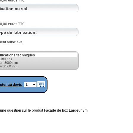
10,00 euros TTC
ixation au sol:
10,00 euros TTC
ype de fabrication:
ment autoclave
ifications techniques
:180 Kgs
ur: 3000 mm
ur:2500 mm
uter au devis
une question sur le produit Façade de box Largeur 3m