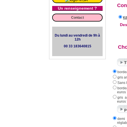
Con
Un renseignement ?
Contact
Ki
Des
Du lundi au vendredi de 9h à
12h
00 33 183640815
Cho
T
borde
gris a
Sans l
borde
euros
gris 
euros
p
demi
réglab