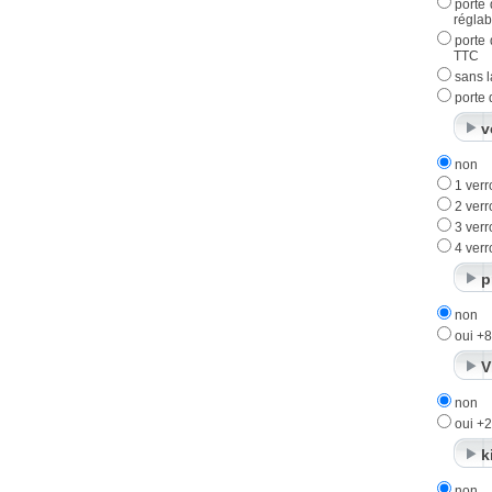
porte
réglab
porte
TTC
sans l
porte 
v
non
1 ver
2 ver
3 ver
4 ver
p
non
oui +
V
non
oui +
k
non