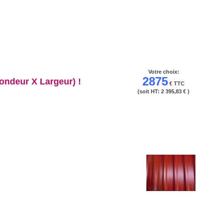
Votre choix:
2875
ondeur X Largeur) !
€ TTC
(soit HT:
2 395,83 €
)