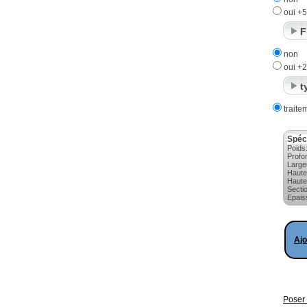
oui +
F
non
oui +
t
traite
Spéc
Poids
Profo
Large
Haute
Haute
Secti
Epais
Ajo
Poser 