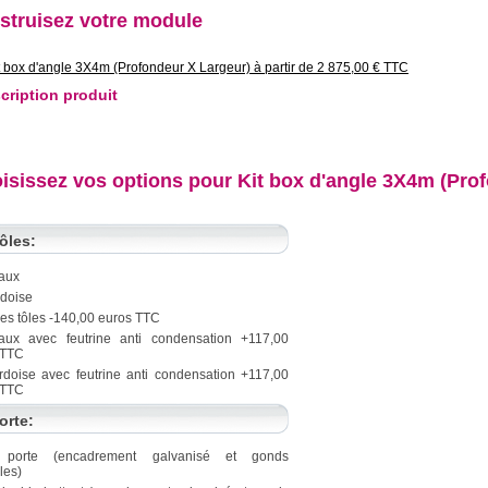
struisez votre module
t box d'angle 3X4m (Profondeur X Largeur) à partir de 2 875,00 € TTC
cription produit
isissez vos options pour Kit box d'angle 3X4m (Prof
ôles:
aux
rdoise
es tôles -140,00 euros TTC
aux avec feutrine anti condensation +117,00
 TTC
ardoise avec feutrine anti condensation +117,00
 TTC
orte:
 porte (encadrement galvanisé et gonds
les)