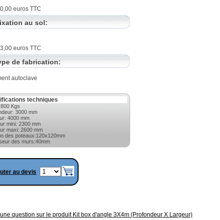
50,00 euros TTC
ixation au sol:
23,00 euros TTC
ype de fabrication:
ment autoclave
ifications techniques
:800 Kgs
ndeur: 3000 mm
ur: 4000 mm
ur mini: 2300 mm
ur maxi: 2600 mm
on des poteaux:120x120mm
seur des murs:40mm
uter au devis
une question sur le produit Kit box d'angle 3X4m (Profondeur X Largeur)