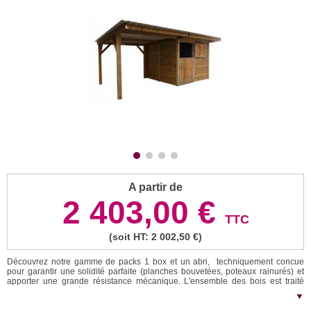
A partir de
2 403,00 €
TTC
(soit HT: 2 002,50 €)
Découvrez notre gamme de packs 1 box et un abri, techniquement concue
pour garantir une solidité parfaite (planches bouvetées, poteaux rainurés) et
apporter une grande résistance mécanique. L'ensemble des bois est traité
autoclave. Boxes à toiture en pente double ou en pente simple. Tous nos
▼
boxes sont simples et rapides à monter et vendus avec un plan de montage. L'
assemblage est à effectuer par vos soins sur chape béton, plots en béton, ou à