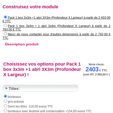
même le sol. Le kit est composé d'un lot de planches bouvetées de 40 mm,
Construisez votre module
permettant de constituer les murs (planches assemblées par emboîtement ).
Ces planches rentrent dans un poteau rainuré où elles sont chevillées à l'aide
de clous ou de vis ce qui donne à l'ensemble une grande résistance
mécanique. (verrou de porte non inclus). La toiture est constituée de bac acier.
Pack 1 box 3x3m +1 abri 3X3m (Profondeur X Largeur) à partir de 2 403,00
Vous avez la possibilité d'adapter vos abris en vous procurant des pièces
€ TTC
supplémentaires dans la rubrique "pièces de construction au détail".
Pack 1 box 3x4m + 1 abri 3x4m (Profondeur X Largeur) à partir de 2
793,00 € TTC
Merci de nous contacter pour d'autres dimensions à partir de 2 793,00 €
TTC
Description produit
Choisissez vos options pour Pack 1
Votre choix:
2403
box 3x3m +1 abri 3X3m (Profondeur
€ TTC
X Largeur) !
(soit HT:
2 002,50 €
)
Tôles:
bordeaux
gris ardoise
Sans les tôles -118,00 euros TTC
bordeaux avec feutrine anti condensation +154,00 euros TTC