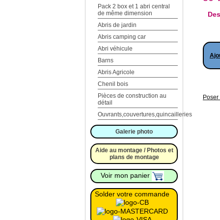
Pack 2 box et 1 abri central
de même dimension
Des
Abris de jardin
Abris camping car
Abri véhicule
Ajo
Barns
Abris Agricole
Chenil bois
Pièces de construction au
Poser 
détail
Ouvrants,couvertures,quincailleries
Galerie photo
Aide au montage / Photos et
plans de montage
Voir mon panier
Solder votre commande