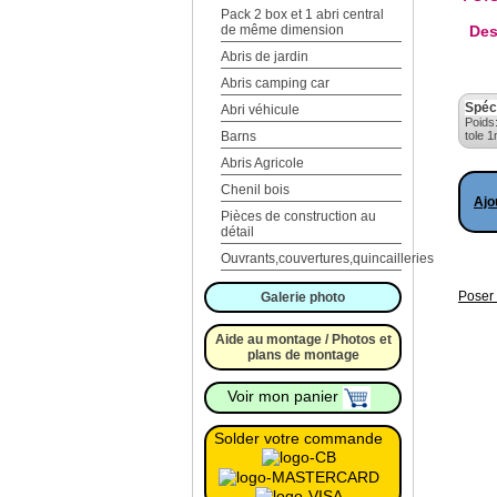
Pack 2 box et 1 abri central
Des
de même dimension
Abris de jardin
Abris camping car
Spéc
Abri véhicule
Poids
tole 
Barns
Abris Agricole
Chenil bois
Ajo
Pièces de construction au
détail
Ouvrants,couvertures,quincailleries
Poser 
Galerie photo
Aide au montage / Photos et
plans de montage
Voir mon panier
Solder votre commande