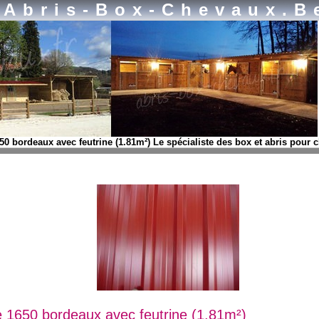
Abris-Box-Chevaux.b
50 bordeaux avec feutrine (1.81m²) Le spécialiste des box et abris pour 
e 1650 bordeaux avec feutrine (1.81m²)