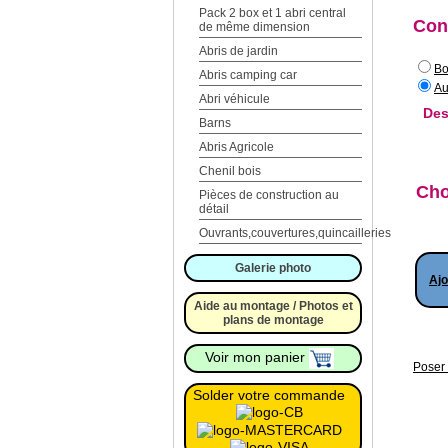
Pack 2 box et 1 abri central
Con
de même dimension
Abris de jardin
Bo
Abris camping car
Au
Abri véhicule
Des
Barns
Abris Agricole
Chenil bois
Cho
Pièces de construction au
détail
Ouvrants,couvertures,quincailleries
Galerie photo
Ajo
Aide au montage / Photos et
plans de montage
Voir mon panier
Poser 
Solder votre commande