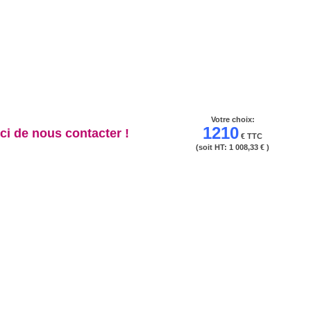
Votre choix:
1210
i de nous contacter !
€ TTC
(soit HT:
1 008,33 €
)