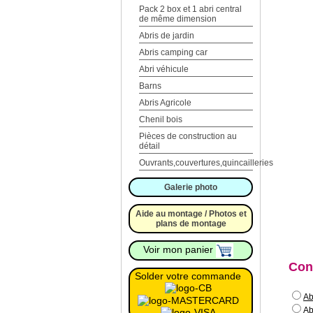
Pack 2 box et 1 abri central
de même dimension
Abris de jardin
Abris camping car
Abri véhicule
Barns
Abris Agricole
Chenil bois
Pièces de construction au
détail
Ouvrants,couvertures,quincailleries
Galerie photo
Aide au montage / Photos et
plans de montage
Voir mon panier
Con
Solder votre commande
Ab
Ab