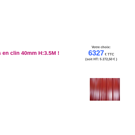
Votre choix:
6327
 en clin 40mm H:3.5M !
€ TTC
(soit HT:
5 272,50 €
)