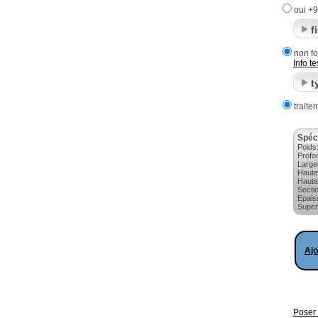
oui +
f
non fo
Info
te
t
traite
Spéc
Poids
Profo
Large
Haute
Haute
Secti
Epais
Super
Ajo
Poser 