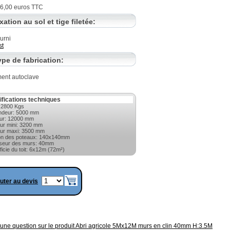
96,00 euros TTC
ixation au sol et tige filetée:
urni
st
ype de fabrication:
ment autoclave
ifications techniques
:2800 Kgs
ndeur: 5000 mm
ur: 12000 mm
ur mini: 3200 mm
ur maxi: 3500 mm
on des poteaux: 140x140mm
seur des murs: 40mm
ficie du toit: 6x12m (72m²)
uter au devis
une question sur le produit Abri agricole 5Mx12M murs en clin 40mm H:3.5M