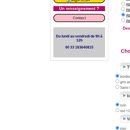
Ab
Un renseignement ?
Ab
Ab
Contact
Ab
Des
Du lundi au vendredi de 9h à
12h
00 33 183640815
Cho
T
borde
gris a
Sans l
k
non
oui +
V
non