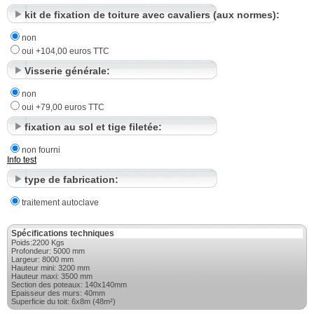
kit de fixation de toiture avec cavaliers (aux normes):
non
oui +104,00 euros TTC
Visserie générale:
non
oui +79,00 euros TTC
fixation au sol et tige filetée:
non fourni
Info
test
type de fabrication:
traitement autoclave
Spécifications techniques
Poids:2200 Kgs
Profondeur: 5000 mm
Largeur: 8000 mm
Hauteur mini: 3200 mm
Hauteur maxi: 3500 mm
Section des poteaux: 140x140mm
Epaisseur des murs: 40mm
Superficie du toit: 6x8m (48m²)